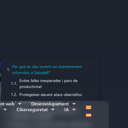
Per què és clau invertir en manteniment
informàtic a Sabadell?
Evites falles inesperades i paro de
productivitat
Protegeixes davant atacs cibernètics
Una inversió, no un cost
ent web
Desenvolupament
Ciberseguretat
IA
Què inclou un servei de manteniment
informàtic en Sabadell?
Preventiu vs Correctiu: en què es diferencien?