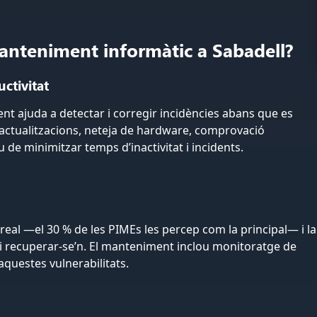
manteniment informàtic a Sabadell?
uctivitat
t ajuda a detectar i corregir incidències abans que es
 actualitzacions, neteja de hardware, comprovació
u de minimitzar temps d’inactivitat i incidents.
eal —el 30 % de les PIMEs les percep com la principal— i la
i recuperar-se’n. El manteniment inclou monitoratge de
 aquestes vulnerabilitats.