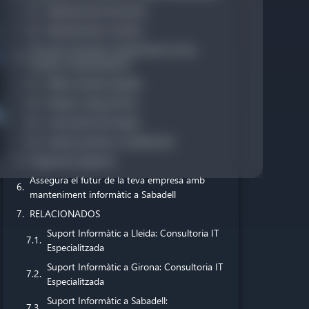
Manteniment preventiu
Manteniment correctiu
Per què contractar manteniment en lloc
d’actuar ocasionalment?
Millor protecció global
Estalvis a llarg termini
Continuïtat del negoci
Gestió proactiva i professional
Preguntes freqüents
Assegura el futur de la teva empresa amb
manteniment informàtic a Sabadell
RELACIONADOS
Suport Informàtic a Lleida: Consultoria IT
Especialitzada
Suport Informàtic a Girona: Consultoria IT
Especialitzada
Suport Informàtic a Sabadell: