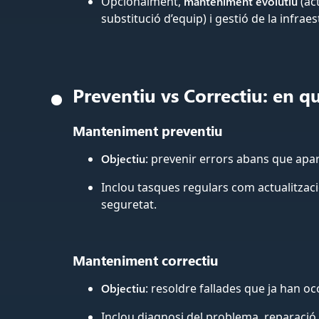
Opcionalment,
manteniment evolutiu
(ac
substitució d’equip) i gestió de la infraes
Preventiu vs Correctiu: en q
Manteniment preventiu
Objectiu
: prevenir errors abans que apa
Inclou tasques regulars com actualitzaci
seguretat.
Manteniment correctiu
Objectiu
: resoldre fallades que ja han oc
Inclou diagnosi del problema, reparació,