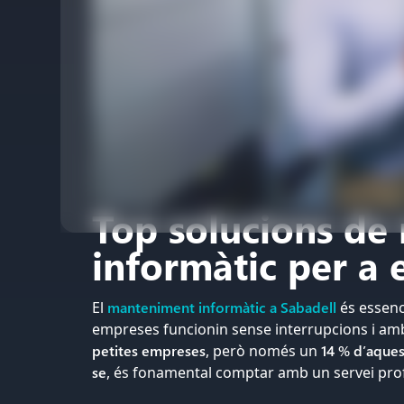
Top solucions de
informàtic per a 
El
manteniment informàtic a Sabadell
és essenc
empreses funcionin sense interrupcions i am
petites empreses
, però només un
14 % d’aques
se
, és fonamental comptar amb un servei profe