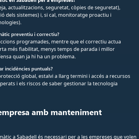
a, actualitzacions, seguretat, còpies de seguretat),
 dels sistemes) i, si cal, monitoratge proactiu i
ologies).
àtic preventiu i correctiu?
 accions programades, mentre que el correctiu actua
rta més fiabilitat, menys temps de parada i millor
defensa quan ja hi ha un problema.
ar incidències puntuals?
tecció global, estalvi a llarg termini i accés a recursos
sperats i els riscos de saber gestionar la tecnologia
va empresa amb manteniment
màtic a Sabadell és necessari per a les empreses que volen