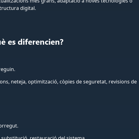
tualitzacions més grans, adaptació a noves tecnologies o
tructura digital.
uè es diferencien?
reguin.
ons, neteja, optimització, còpies de seguretat, revisions de
orregut.
 substitució, restauració del sistema.