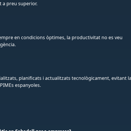
t a preu superior.
mpre en condicions òptimes, la productivitat no es veu
rgència.
litzats, planificats i actualitzats tecnològicament, evitant l
 PIMEs espanyoles.
tic en Sabadell per a empreses?