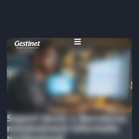
Suport tècnic a Barcelona:
manteniment informàtic
professional