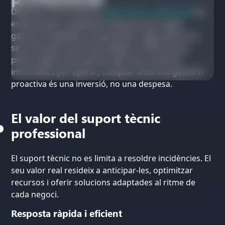
Disposar d’un servei de
suport tècnic a Barcelona
és
essencial per a qualsevol empresa que vulgui
garantir estabilitat, productivitat i seguretat en la
seva infraestructura tecnològica. El 80 % de les
pimes depèn directament dels seus sistemes
informàtics per operar; comptar amb una gestió IT
proactiva és una inversió, no una despesa.
El valor del suport tècnic
professional
El suport tècnic no es limita a resoldre incidències. El
seu valor real resideix a anticipar-les, optimitzar
recursos i oferir solucions adaptades al ritme de
cada negoci.
Resposta ràpida i eficient