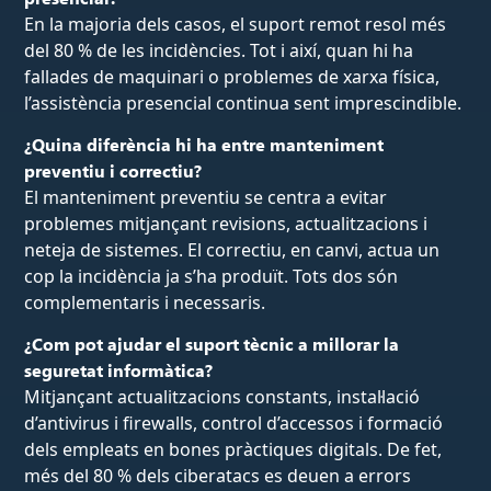
En la majoria dels casos, el suport remot resol més
del 80 % de les incidències. Tot i així, quan hi ha
fallades de maquinari o problemes de xarxa física,
l’assistència presencial continua sent imprescindible.
¿Quina diferència hi ha entre manteniment
preventiu i correctiu?
El manteniment preventiu se centra a evitar
problemes mitjançant revisions, actualitzacions i
neteja de sistemes. El correctiu, en canvi, actua un
cop la incidència ja s’ha produït. Tots dos són
complementaris i necessaris.
¿Com pot ajudar el suport tècnic a millorar la
seguretat informàtica?
Mitjançant actualitzacions constants, instal·lació
d’antivirus i firewalls, control d’accessos i formació
dels empleats en bones pràctiques digitals. De fet,
més del 80 % dels ciberatacs es deuen a errors