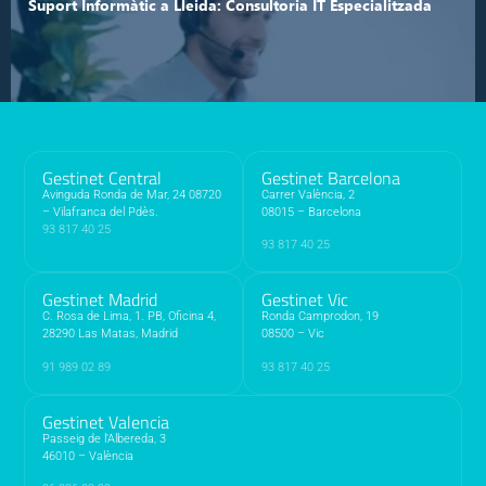
Suport Informàtic a Lleida: Consultoria IT Especialitzada
Gestinet Central
Gestinet Barcelona
Avinguda Ronda de Mar, 24 08720
Carrer València, 2
– Vilafranca del Pdès.
08015 – Barcelona
93 817 40 25
93 817 40 25
Suport Informàtic a Girona: Consultoria IT Especialitzada
Gestinet Madrid
Gestinet Vic
C. Rosa de Lima, 1. PB, Oficina 4,
Ronda Camprodon, 19
28290 Las Matas, Madrid
08500 – Vic
91 989 02 89
93 817 40 25
Gestinet Valencia
Passeig de l’Albereda, 3
46010 – València