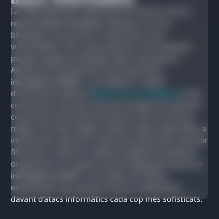
La ciberseguretat tradicional sol centrar-se en la
reacció davant d’incidents
: detectar un virus,
bloquejar una intrusió o respondre a una
vulnerabilitat. Però, què passaria si una empresa
pogués
avançar-se als atacs
abans que passin?
Aquesta és precisament la promesa de la
intel·ligència OSINT
. La recopilació i anàlisi
d’informació pública (
Open Source Intelligence
) s’ha
convertit en una eina clau per protegir els sistemes
corporatius de manera proactiva. No es tracta de
màgia, sinó d’estratègia: utilitzar dades disponibles a
internet per descobrir amenaces potencials, prevenir
filtracions i millorar la defensa digital de qualsevol
organització. En aquest article t’expliquem què és la
intel·ligència OSINT
, com s’aplica en l’àmbit
empresarial i per què pot marcar la diferència
davant d’atacs informàtics cada cop més sofisticats.