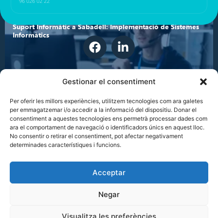
96 026 02 22
Suport Informàtic a Sabadell: Implementació de Sistemes
Informàtics
Gestionar el consentiment
© Gestinet Internet & Informàtica
Gestinet Sitemap
Aviso legal
Política de privacidad
Política de cookies
Política de calidad
Política de Seguridad de la Información
Per oferir les millors experiències, utilitzem tecnologies com ara galetes
per emmagatzemar i/o accedir a la informació del dispositiu. Donar el
consentiment a aquestes tecnologies ens permetrà processar dades com
ara el comportament de navegació o identificadors únics en aquest lloc.
No consentir o retirar el consentiment, pot afectar negativament
determinades característiques i funcions.
Serveis Informàtics a Granollers: Gestió de Projectes
Tecnològics
Acceptar
Negar
Visualitza les preferències