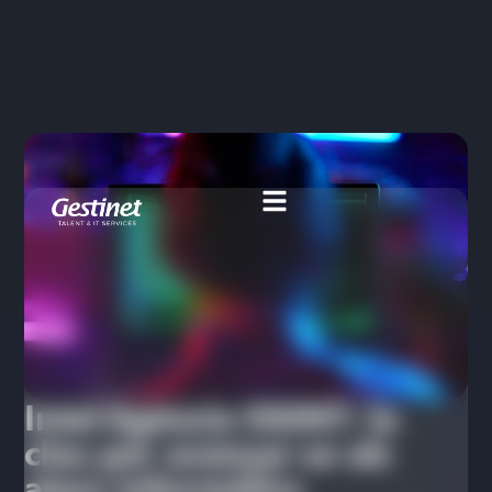
Intel·ligència OSINT: la
clau per avançar-se als
atacs informàtics