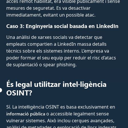
accés remot habilitat, era visible públicament i sense
mesures de seguretat. Es va desactivar
immediatament, evitant un possible atac.
Caso 3: Enginyeria social basada en LinkedIn
Una anàlisi de xarxes socials va detectar que
empleats compartien a LinkedIn massa detalls
tècnics sobre els sistemes interns. L’empresa va
poder formar el seu equip per reduir el risc d’atacs
de suplantació o spear phishing.
És legal utilitzar intel·ligència
OSINT?
Sí. La intel·ligència OSINT es basa exclusivament en
informació pública
o accessible legalment sense
vulnerar sistemes. Això inclou cerques avançades,
anàlisi de metadades o exploració de llocs indexats.