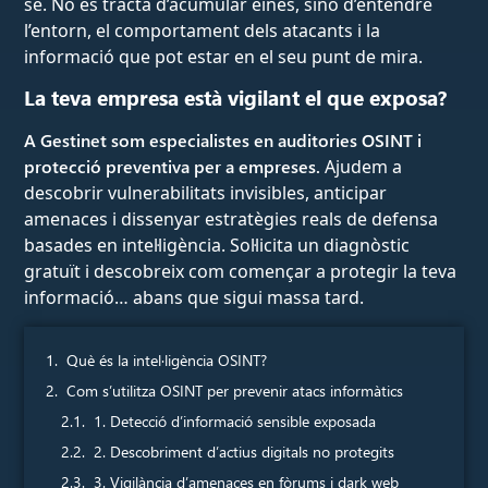
se. No es tracta d’acumular eines, sinó d’entendre
l’entorn, el comportament dels atacants i la
informació que pot estar en el seu punt de mira.
La teva empresa està vigilant el que exposa?
A Gestinet som especialistes en auditories OSINT i
protecció preventiva per a empreses.
Ajudem a
descobrir vulnerabilitats invisibles, anticipar
amenaces i dissenyar estratègies reals de defensa
basades en intel·ligència. Sol·licita un diagnòstic
gratuït i descobreix com començar a protegir la teva
informació… abans que sigui massa tard.
Què és la intel·ligència OSINT?
Com s’utilitza OSINT per prevenir atacs informàtics
1. Detecció d’informació sensible exposada
2. Descobriment d’actius digitals no protegits
3. Vigilància d’amenaces en fòrums i dark web