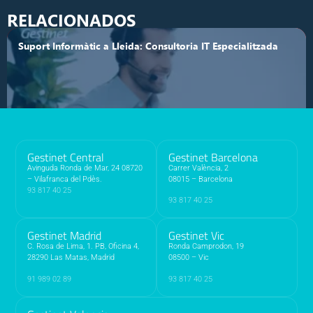
RELACIONADOS
Suport Informàtic a Lleida: Consultoria IT Especialitzada
Gestinet Central
Gestinet Barcelona
Avinguda Ronda de Mar, 24 08720
Carrer València, 2
– Vilafranca del Pdès.
08015 – Barcelona
93 817 40 25
93 817 40 25
Suport Informàtic a Girona: Consultoria IT Especialitzada
Gestinet Madrid
Gestinet Vic
C. Rosa de Lima, 1. PB, Oficina 4,
Ronda Camprodon, 19
28290 Las Matas, Madrid
08500 – Vic
91 989 02 89
93 817 40 25