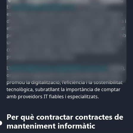
El
manteniment informàtic a Vic
és un element
estratègic per garantir que els sistemes tecnològics
d’una empresa funcionin de manera estable, segura i
eficient. En un entorn on la digitalització és essencial
per a la productivitat i la competitivitat, comptar amb
un servei professional de manteniment assegura la
continuïtat del negoci, evita fallades inesperades i
protegeix la informació crítica.
L’
Institut Valencià de Competitivitat i Innovació
(IVACE)
,
organisme dependent de la Generalitat Valenciana,
promou la digitalització, l’eficiència i la sostenibilitat
tecnològica, subratllant la importància de comptar
amb proveïdors IT fiables i especialitzats.
Per què contractar contractes de
manteniment informàtic