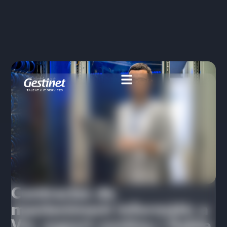
Contractes de
manteniment informàtic a
Vic: suport continu i fiable