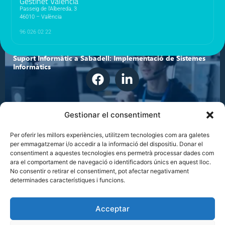
Gestinet Valencia
Passeig de l’Albereda, 3
46010 – València
96 026 02 22
Suport Informàtic a Sabadell: Implementació de Sistemes
Informàtics
Gestionar el consentiment
© Gestinet Internet & Informàtica
Gestinet Sitemap
Aviso legal
Política de privacidad
Política de cookies
Política de calidad
Política de Seguridad de la Información
Per oferir les millors experiències, utilitzem tecnologies com ara galetes
per emmagatzemar i/o accedir a la informació del dispositiu. Donar el
consentiment a aquestes tecnologies ens permetrà processar dades com
ara el comportament de navegació o identificadors únics en aquest lloc.
No consentir o retirar el consentiment, pot afectar negativament
determinades característiques i funcions.
Serveis Informàtics a Granollers: Gestió de Projectes
Tecnològics
Acceptar