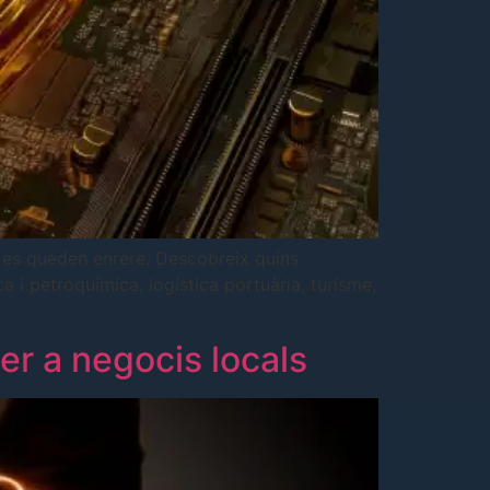
e es queden enrere. Descobreix quins
 i petroquímica, logística portuària, turisme,
per a negocis locals