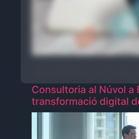
La tecnologia ha deixat de ser un simple supo
negoci, independentment de la seva mida o sec
interns o integrar diferents eines tecnològiqu
Consultoria al Núvol a
transformació digital 