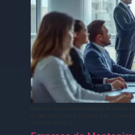
Migrar al núvol sense estratègia és canviar u
el camí abans de fer el primer pas. La transfo
continuar sent […]