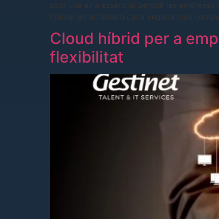
com una eina essencial perquè les empreses loc
créixer en un entorn cada vegada més compet
Cloud híbrid per a emp
flexibilitat