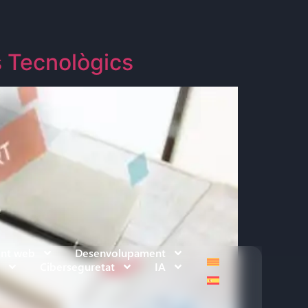
s Tecnològics
ent web
Desenvolupament
Ciberseguretat
IA