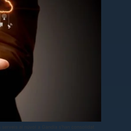
s serveis al núvol a Gandia s’han consolidat