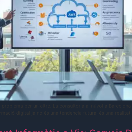
n problema per un altre. La consultoria al núvol a Barcelon
rmació digital ja no és una tendència futura: és una realit