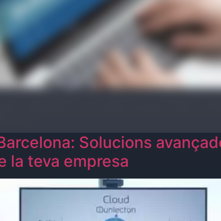
rt per a les empreses i s’ha convertit en un dels pilars fon
tor. Implementar un nou sistema de gestió, migrar la infrae
es són […]
 Barcelona: Solucions avançade
de la teva empresa