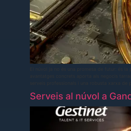
El núvol ja no és una promesa de futur: és la
avantatges concrets aporta als negocis tarrag
serveis professionals i una robusta xarxa de
Serveis al núvol a Gandi