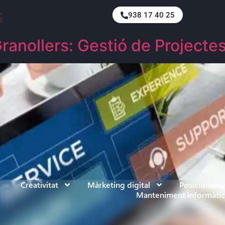
s
938 17 40 25
Granollers: Gestió de Projecte
Creativitat
Màrketing digital
Posicionam
Manteniment informàtic