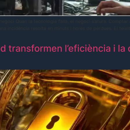
eu negoci Quan la tecnologia falla, el negoci s’atura. Comp
na incidència resolta en minuts i hores de pèrdues. El teix
 transformen l’eficiència i la 