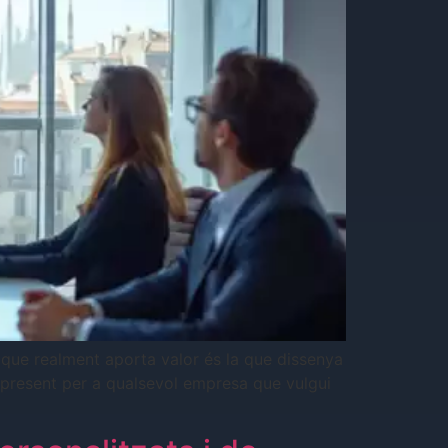
a que realment aporta valor és la que dissenya
at present per a qualsevol empresa que vulgui