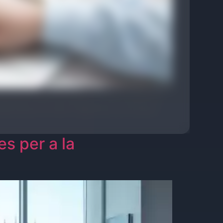
amentals sobre els quals se sosté qualsevol
structura al núvol, digitalitzar processos
s per a la