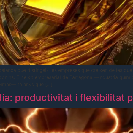
 palanca que distingeix les empreses que creixen de les qu
onins. El teixit empresarial de Tarragona —indústria química
 pimes— fa anys que […]
a: productivitat i flexibilitat 