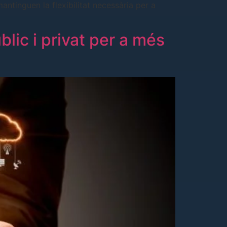
ntinguen la flexibilitat necessària per a
lic i privat per a més