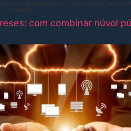
als milloren la seua productivitat, optimitzen recursos i ma
itiu. Gandia, […]
reses: com combinar núvol púb