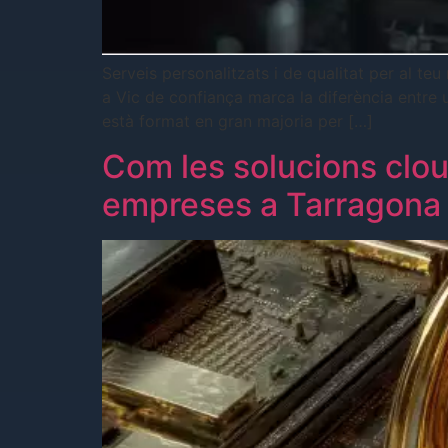
Serveis personalitzats i de qualitat per al t
a Vic de confiança marca la diferència entre u
està format en gran majoria per […]
Com les solucions cloud
empreses a Tarragona